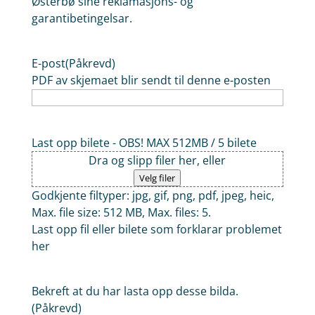
Østerbø sine reklamasjons- og
garantibetingelsar.
E-post
(Påkrevd)
PDF av skjemaet blir sendt til denne e-posten
Last opp bilete - OBS! MAX 512MB / 5 bilete
Dra og slipp filer her, eller
Velg filer
Godkjente filtyper: jpg, gif, png, pdf, jpeg, heic,
Max. file size: 512 MB, Max. files: 5.
Last opp fil eller bilete som forklarar problemet
her
Bekreft at du har lasta opp desse bilda.
(Påkrevd)