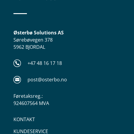
Østerbø Solutions AS
Sørebøvegen 378
5962 BJORDAL
+47 48 16 17 18
post@osterbo.no
Føretaksreg.:
924607564 MVA
KONTAKT
KUNDESERVICE