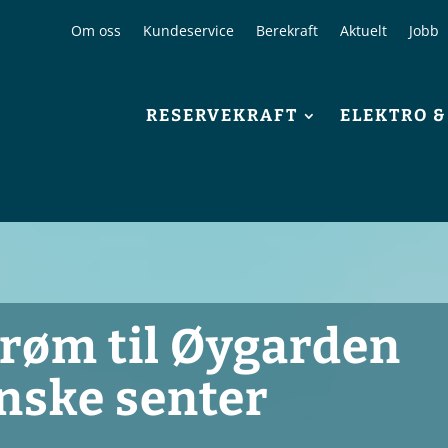
Om oss
Kundeservice
Berekraft
Aktuelt
Jobb
RESERVEKRAFT
ELEKTRO 
røm til Øygarden
nske senter