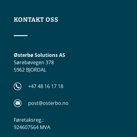
KONTAKT OSS
Østerbø Solutions AS
Sørebøvegen 378
5962 BJORDAL
+47 48 16 17 18
post@osterbo.no
Føretaksreg.:
924607564 MVA